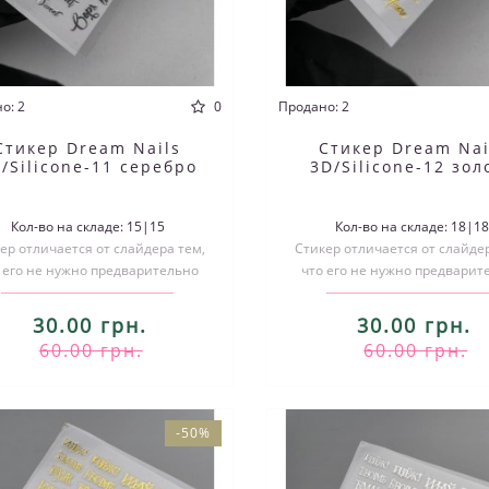
о: 2
0
Продано: 2
Стикер Dream Nails
Стикер Dream Nai
/Silicone-11 серебро
3D/Silicone-12 зол
Кол-во на складе: 15|15
Кол-во на складе: 18|1
ер отличается от слайдера тем,
Стикер отличается от слайдер
 его не нужно предварительно
что его не нужно предварит
зать по размеру и размачивать..
вырезать по размеру и размач
30.00 грн.
30.00 грн.
60.00 грн.
60.00 грн.
-50%