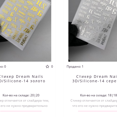
о: 0
0
Продано: 1
Стикер Dream Nails
Стикер Dream Nai
D/Silicone-14 золото
3D/Silicone-14 сер
Кол-во на складе: 20|20
Кол-во на складе: 18|1
ер отличается от слайдера тем,
Стикер отличается от слайдер
 его не нужно предварительно
что его не нужно предварит
зать по размеру и размачивать..
вырезать по размеру и размач