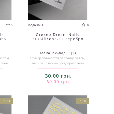
0
Продано: 3
0
ls
Стикер Dream Nails
ото
3D/Silicone-12 серебро
8
Кол-во на складе: 13|13
а тем,
Стикер отличается от слайдера тем,
ельно
что его не нужно предварительно
ивать..
вырезать по размеру и размачивать..
30.00 грн.
60.00 грн.
-50%
-50%