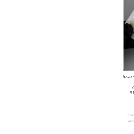
Продан
3
Стик
что
выре