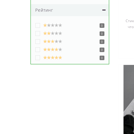
Рейтинг
Стик
0
что
выре
0
0
0
0