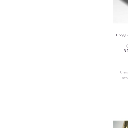
Продан
3
Стик
что
выре