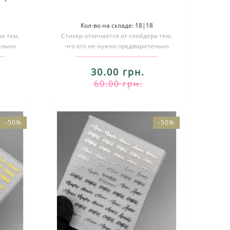
Кол-во на складе: 18|18
а тем,
Стикер отличается от слайдера тем,
ельно
что его не нужно предварительно
ивать..
вырезать по размеру и размачивать..
30.00 грн.
60.00 грн.
-50%
-50%