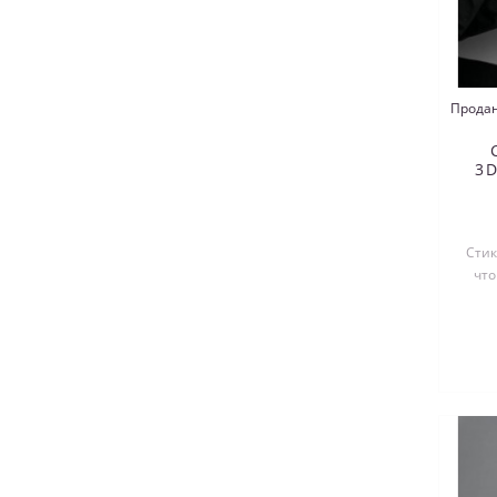
Продан
3D
Стик
что
выре