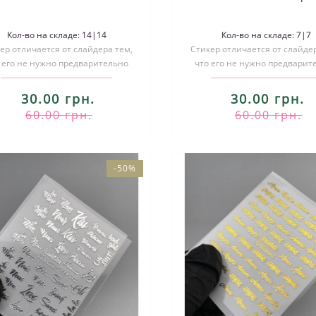
Кол-во на складе: 14|14
Кол-во на складе: 7|7
ер отличается от слайдера тем,
Стикер отличается от слайдер
 его не нужно предварительно
что его не нужно предварит
зать по размеру и размачивать..
вырезать по размеру и размач
30.00 грн.
30.00 грн.
60.00 грн.
60.00 грн.
-50%