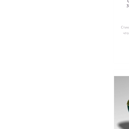
Стик
что
выре