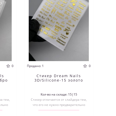
0
Продано: 1
0
ls
Стикер Dream Nails
ебро
3D/Silicone-15 золото
8
Кол-во на складе: 15|15
а тем,
Стикер отличается от слайдера тем,
ельно
что его не нужно предварительно
ивать..
вырезать по размеру и размачивать..