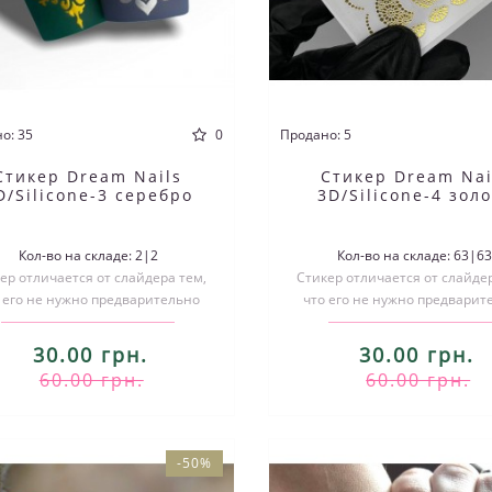
о: 35
0
Продано: 5
Стикер Dream Nails
Стикер Dream Nai
D/Silicone-3 серебро
3D/Silicone-4 зол
Кол-во на складе: 2|2
Кол-во на складе: 63|6
ер отличается от слайдера тем,
Стикер отличается от слайдер
 его не нужно предварительно
что его не нужно предварит
зать по размеру и размачивать..
вырезать по размеру и размач
30.00 грн.
30.00 грн.
60.00 грн.
60.00 грн.
-50%