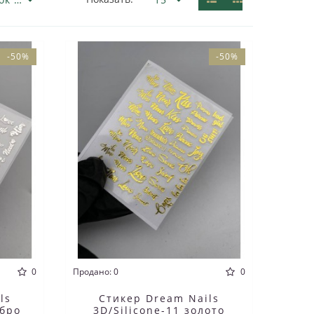
-50%
-50%
0
Продано: 0
0
ls
Стикер Dream Nails
ебро
3D/Silicone-11 золото