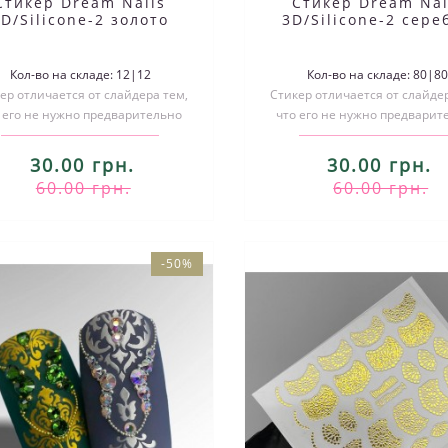
Стикер Dream Nails
Стикер Dream Nai
3D/Silicone-2 золото
3D/Silicone-2 сере
Кол-во на складе: 12|12
Кол-во на складе: 80|8
ер отличается от слайдера тем,
Стикер отличается от слайдер
 его не нужно предварительно
что его не нужно предварит
зать по размеру и размачивать..
вырезать по размеру и размач
30.00 грн.
30.00 грн.
60.00 грн.
60.00 грн.
-50%