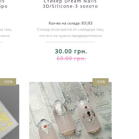
ls
Стикер Dream Nails
бро
3D/Silicone-3 золото
0
Кол-во на складе: 83|83
а тем,
Стикер отличается от слайдера тем,
ельно
что его не нужно предварительно
ивать..
вырезать по размеру и размачивать..
30.00 грн.
60.00 грн.
-50%
-50%