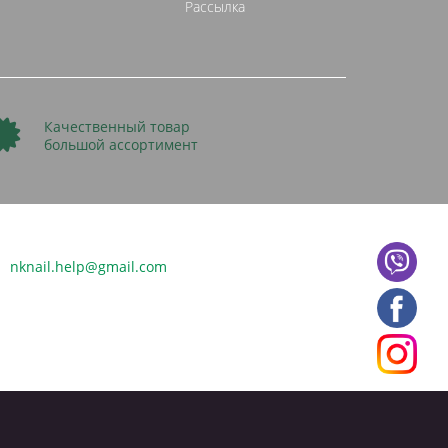
Рассылка
Качественный товар
большой ассортимент
nknail.help@gmail.com