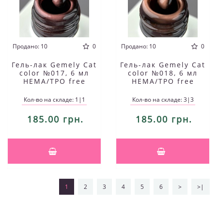
Продано: 10
0
Продано: 10
0
Гель-лак Gemely Cat
Гель-лак Gemely Cat
color №017, 6 мл
color №018, 6 мл
HEMA/TPO free
HEMA/TPO free
Кол-во на складе: 1|1
Кол-во на складе: 3|3
185.00 грн.
185.00 грн.
1
2
3
4
5
6
>
>|