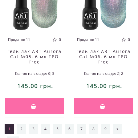
Продано: 11
0
Продано: 11
0
Гель-лак ART Aurora
Гель-лак ART Aurora
Cat №05, 6 мл TPO
Cat №06, 6 мл TPO
free
free
Кол-во на складе: 3|3
Кол-во на складе: 2|2
145.00 грн.
145.00 грн.
1
2
3
4
5
6
7
8
9
>