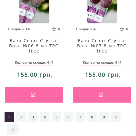
Продано: 14
0
Продано: 4
0
База Crooz Crystal
База Crooz Crystal
Base №06 8 мл TPO
Base №07 8 мл TPO
free
free
Кол-во на складе: 4|4
Кол-во на складе: 4|4
155.00 грн.
155.00 грн.
1
2
3
4
5
6
7
8
9
>
>|