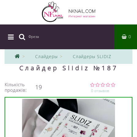
0
Фреза
|
Слайдеры
Слайдеры SLIDIZ
Слайдер Slidiz №187
Кількість
19
продажів:
0 отзывов