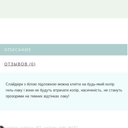
ОПИСАНИЕ
ОТЗЫВОВ (0)
Слайдери з білою підложкою можна клеїти на будь-який колір
гель-лаку і вони не будуть втрачати колір, насиченість, не стануть
прозорими на темних відтінках лаку!
слайдіз
,
слайдиз
,
187
,
слайдер
,
slidiz
,
№187