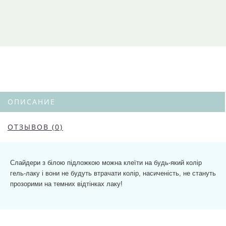
ОПИСАНИЕ
ОТЗЫВОВ (0)
Слайдери з білою підложкою можна клеїти на будь-який колір
гель-лаку і вони не будуть втрачати колір, насиченість, не стануть
прозорими на темних відтінках лаку!