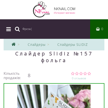
0
Фреза
|
Слайдеры
Слайдеры SLIDIZ
Слайдер Slidiz №157
фольга
Кількість
8
продажів:
0 отзывов