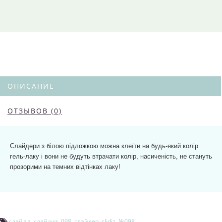
ОПИСАНИЕ
ОТЗЫВОВ (0)
Слайдери з білою підложкою можна клеїти на будь-який колір
гель-лаку і вони не будуть втрачати колір, насиченість, не стануть
прозорими на темних відтінках лаку!
слайдіз
,
слайдиз
,
098
,
слайдер
,
slidiz
,
№098