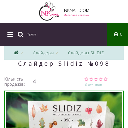
0
Фреза
|
Слайдеры
Слайдеры SLIDIZ
Слайдер Slidiz №098
Кількість
4
продажів:
0 отзывов