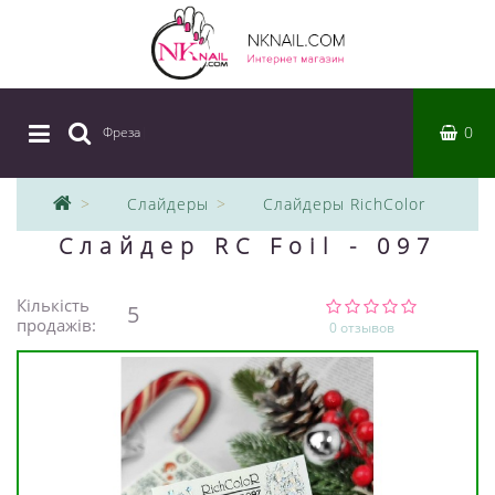
0
Фреза
|
Слайдеры
Слайдеры RichColor
Слайдер RC Foil - 097
Кількість
5
продажів:
0 отзывов