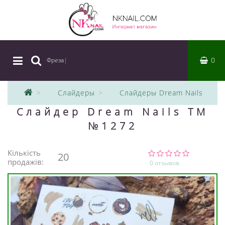
0
Фреза
|
Слайдеры
Слайдеры Dream Nails
Слайдер Dream Nails TM
№1272
Кількість
20
продажів:
0 отзывов