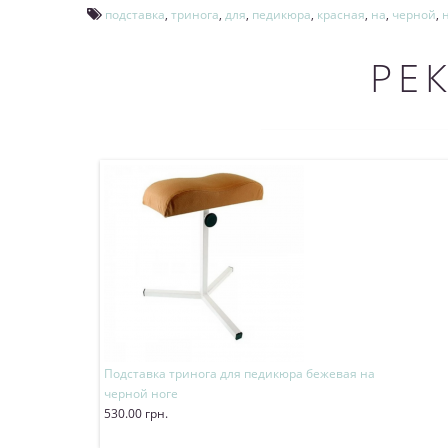
подставка
,
тринога
,
для
,
педикюра
,
красная
,
на
,
черной
,
РЕ
Подставка тринога для педикюра бежевая на
черной ноге
530.00 грн.
Купить