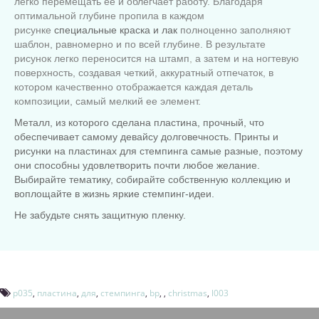
легко перемещать ее и облегчает работу. Благодаря
оптимальной глубине пропила в каждом
рисунке
специальные краска и лак
полноценно заполняют
шаблон, равномерно и по всей глубине. В результате
рисунок легко переносится на штамп
,
а затем и на ногтевую
поверхность, создавая четкий, аккуратный отпечаток, в
котором качественно отображается каждая деталь
композиции, самый мелкий ее элемент.
Металл, из которого сделана пластина, прочный, что
обеспечивает самому девайсу долговечность. Принты и
рисунки на пластинах для стемпинга самые разные, поэтому
они способны удовлетворить почти любое желание.
Выбирайте тематику, собирайте собственную коллекцию и
воплощайте в жизнь яркие стемпинг-идеи.
Не забудьте снять защитную пленку.
p035
,
пластина
,
для
,
стемпинга
,
bp
,
,
christmas
,
l003