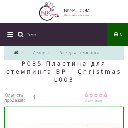
0
Фреза
|
Декор
Все для стемпинга
P035 Пластина для
стемпинга BP - Christmas
L003
Кількість
1
продажів:
0 отзывов