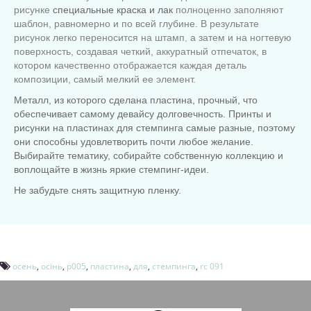
рисунке
специальные краска и лак
полноценно заполняют
шаблон, равномерно и по всей глубине. В результате
рисунок легко переносится на штамп
,
а затем и на ногтевую
поверхность, создавая четкий, аккуратный отпечаток, в
котором качественно отображается каждая деталь
композиции, самый мелкий ее элемент.
Металл, из которого сделана пластина, прочный, что
обеспечивает самому девайсу долговечность. Принты и
рисунки на пластинах для стемпинга самые разные, поэтому
они способны удовлетворить почти любое желание.
Выбирайте тематику, собирайте собственную коллекцию и
воплощайте в жизнь яркие стемпинг-идеи.
Не забудьте снять защитную пленку.
осень
,
осінь
,
p005
,
пластина
,
для
,
стемпинга
,
rc 091