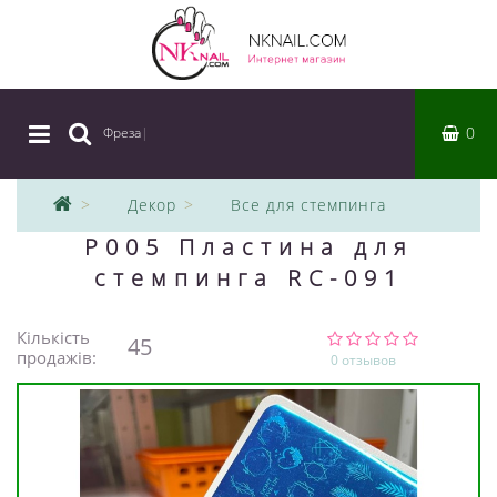
0
Фреза
|
Декор
Все для стемпинга
P005 Пластина для
стемпинга RC-091
Кількість
45
продажів:
0 отзывов