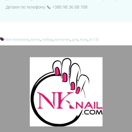
Детали по телефону: 📞 +380 98 36 08 708
білі пензлики
,
кисть
,
набор
,
кисточек
,
для
,
геля
,
(к 13)