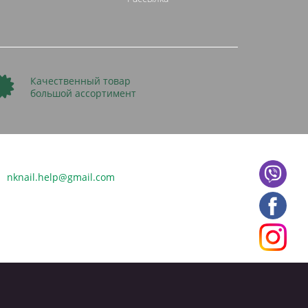
Качественный товар
большой ассортимент
nknail.help@gmail.com