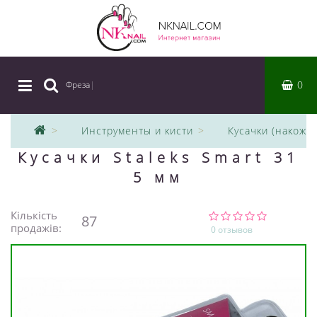
0
Фреза
|
Инструменты и кисти
Кусачки (накожн
Кусачки Staleks Smart 31
5 мм
Кількість
87
продажів:
0 отзывов