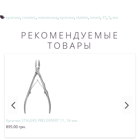
кусачки
,
сталекс
,
накожниці
,
кусачки
,
staleks
,
smart
,
31
,
5
,
мм
РЕКОМЕНДУЕМЫЕ
ТОВАРЫ
Кусачки STALEKS PRO EXPERT 11, 14 мм
К
895.00 грн.
6
Купить