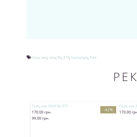
гель лак
,
oxxi
,
№
,
374
,
hema/tpo
,
free
РЕ
Гель-лак OXXI № 371
Гель-лак 
-42%
170.00 грн.
170.00 гр
99.00 грн.
Купит
Купить