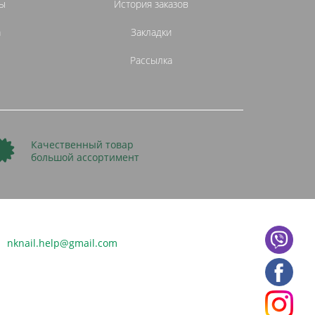
ы
История заказов
а
Закладки
Рассылка
Качественный товар
большой ассортимент
nknail.help@gmail.com