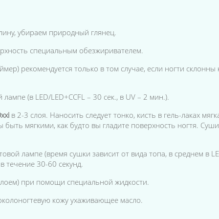
лину, убираем природный глянец.
ерхность специальным обезжиривателем.
ймер) рекомендуется только в том случае, если ногти склонны
лампе (в LED/LED+CCFL – 30 сек., в UV – 2 мин.).
xxi
в 2-3 слоя. Наносить следует тонко, кисть в гель-лаках мяг
 быть мягкими, как будто вы гладите поверхность ногтя. Суш
вой лампе (время сушки зависит от вида топа, в среднем в LED
в течение 30-60 секунд.
слоем)
при помощи специальной жидкости.
околоногтевую кожу ухаживающее масло.