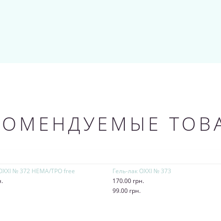
КОМЕНДУЕМЫЕ ТОВ
OXXI № 372 HEMA/TPO free
Гель-лак OXXI № 373
н.
170.00 грн.
ь
99.00 грн.
Купить