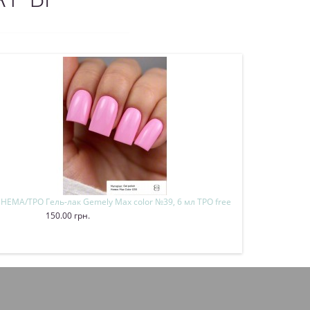
мл HEMA/TPO
Гель-лак Gemely Max color №39, 6 мл TPO free
Гель-лак Gemely
150.00 грн.
150.00 грн.
Купить
Купить