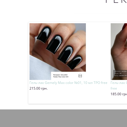
Гель-лак Gemely Max color №01, 10 мл TPO free
Гель-лак 
215.00 грн.
free
Купить
185.00 гр
Купит