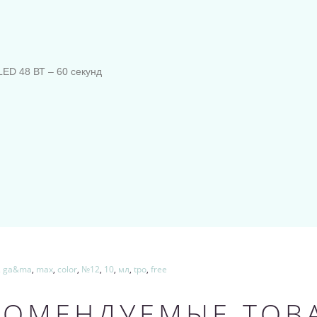
ED 48 ВТ – 60 секунд
,
ga&ma
,
max
,
color
,
№12
,
10
,
мл
,
tpo
,
free
КОМЕНДУЕМЫЕ ТОВ