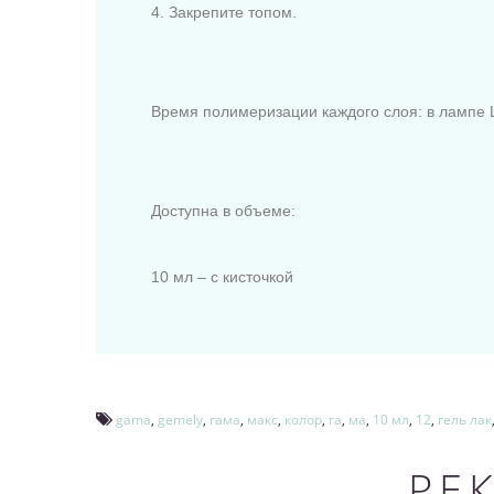
4. Закрепите топом.
Время полимеризации каждого слоя: в лампе L
Доступна в объеме:
10 мл – с кисточкой
gama
,
gemely
,
гама
,
макс
,
колор
,
га
,
ма
,
10 мл
,
12
,
гель лак
РЕ