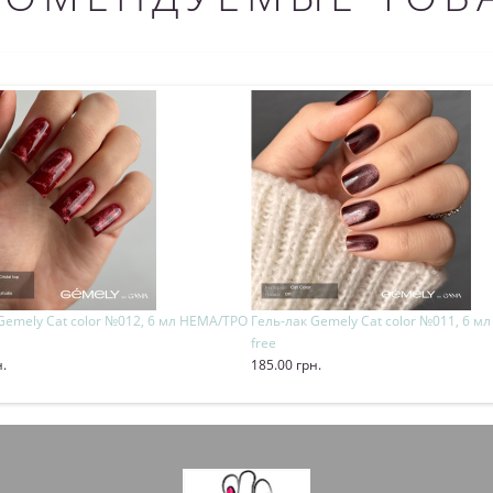
Gemely Cat color №012, 6 мл HEMA/TPO
Гель-лак Gemely Cat color №011, 6 
free
н.
185.00 грн.
ь
Купить