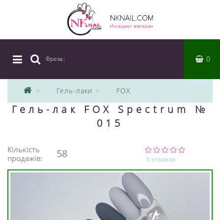
0
Фреза
|
Гель-лаки
FOX
Гель-лак FOX Spectrum №
015
Кількість
58
продажів:
0 отзывов