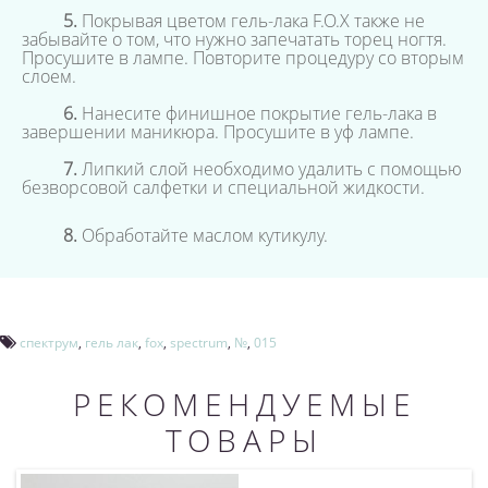
5.
Покрывая цветом гель-лака F.O.X также не
забывайте о том, что нужно запечатать торец ногтя.
Просушите в лампе. Повторите процедуру со вторым
слоем.
6.
Нанесите финишное покрытие гель-лака в
завершении маникюра. Просушите в уф лампе.
7.
Липкий слой необходимо удалить с помощью
безворсовой салфетки и специальной жидкости.
8.
Обработайте маслом кутикулу.
спектрум
,
гель лак
,
fox
,
spectrum
,
№
,
015
РЕКОМЕНДУЕМЫЕ
ТОВАРЫ