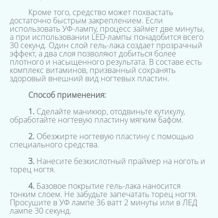
Кроме того, средство может похвастать
достаточно быстрым закреплением. Если
использовать УФ-лампу, процесс займет две минуты,
а при использовании LED-лампы понадобится всего
30 секунд. Один слой гель-лака создает прозрачный
эффект, а два слоя позволяют добиться более
плотного и насыщенного результата. В составе есть
комплекс витаминов, призванный сохранять
здоровый внешний вид ногтевых пластин.
Способ применения:
1.
Сделайте маникюр, отодвиньте кутикулу,
обработайте ногтевую пластину мягким бафом.
2.
Обезжирте ногтевую пластину с помощью
специального средства.
3.
Нанесите безкислотный праймер на ноготь и
торец ногтя.
4.
Базовое покрытие гель-лака наносится
тонким слоем. Не забудьте запечатать торец ногтя.
Просушите в УФ лампе 36 ватт 2 минуты или в ЛЕД
лампе 30 секунд.