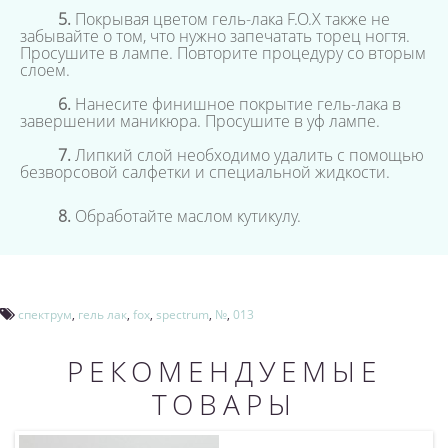
5.
Покрывая цветом гель-лака F.O.X также не
забывайте о том, что нужно запечатать торец ногтя.
Просушите в лампе. Повторите процедуру со вторым
слоем.
6.
Нанесите финишное покрытие гель-лака в
завершении маникюра. Просушите в уф лампе.
7.
Липкий слой необходимо удалить с помощью
безворсовой салфетки и специальной жидкости.
8.
Обработайте маслом кутикулу.
спектрум
,
гель лак
,
fox
,
spectrum
,
№
,
013
РЕКОМЕНДУЕМЫЕ
ТОВАРЫ