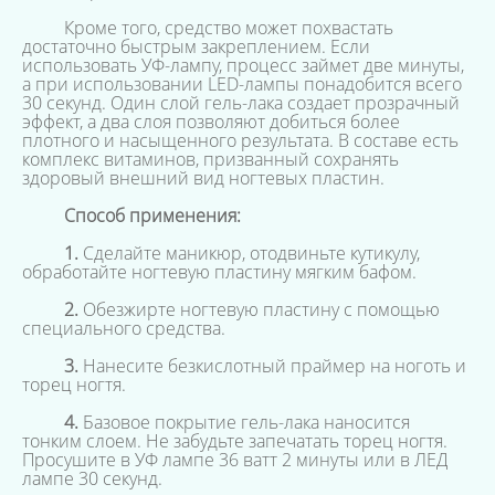
Кроме того, средство может похвастать
достаточно быстрым закреплением. Если
использовать УФ-лампу, процесс займет две минуты,
а при использовании LED-лампы понадобится всего
30 секунд. Один слой гель-лака создает прозрачный
эффект, а два слоя позволяют добиться более
плотного и насыщенного результата. В составе есть
комплекс витаминов, призванный сохранять
здоровый внешний вид ногтевых пластин.
Способ применения:
1.
Сделайте маникюр, отодвиньте кутикулу,
обработайте ногтевую пластину мягким бафом.
2.
Обезжирте ногтевую пластину с помощью
специального средства.
3.
Нанесите безкислотный праймер на ноготь и
торец ногтя.
4.
Базовое покрытие гель-лака наносится
тонким слоем. Не забудьте запечатать торец ногтя.
Просушите в УФ лампе 36 ватт 2 минуты или в ЛЕД
лампе 30 секунд.