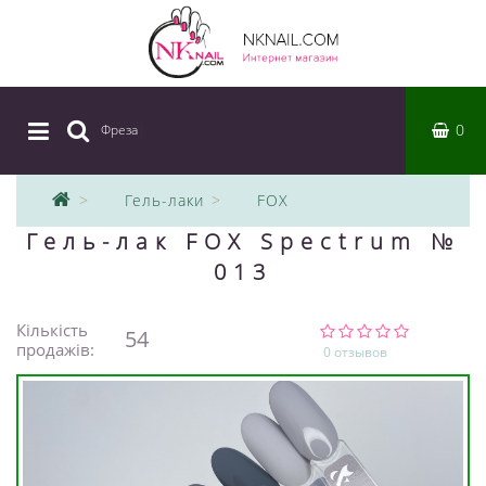
0
Фреза
|
Гель-лаки
FOX
Гель-лак FOX Spectrum №
013
Кількість
54
продажів:
0 отзывов