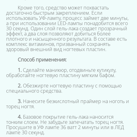
Кроме того, средство может похвастать
достаточно быстрым закреплением. Если
использовать УФ-лампу, процесс займет две минуты,
а при использовании LED-лампы понадобится всего
30 секунд. Один слой гель-лака создает прозрачный
эффект, а два слоя позволяют добиться более
плотного и насыщенного результата. В составе есть
комплекс витаминов, призванный сохранять
здоровый внешний вид ногтевых пластин.
Способ применения:
1.
Сделайте маникюр, отодвиньте кутикулу,
обработайте ногтевую пластину мягким бафом.
2.
Обезжирте ногтевую пластину с помощью
специального средства.
3.
Нанесите безкислотный праймер на ноготь и
торец ногтя.
4.
Базовое покрытие гель-лака наносится
тонким слоем. Не забудьте запечатать торец ногтя.
Просушите в УФ лампе 36 ватт 2 минуты или в ЛЕД
лампе 30 секунд.