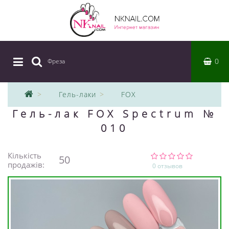
0
Фреза
|
Гель-лаки
FOX
Гель-лак FOX Spectrum №
010
Кількість
50
продажів:
0 отзывов