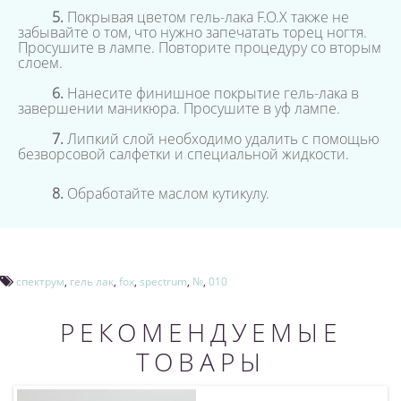
5.
Покрывая цветом гель-лака F.O.X также не
забывайте о том, что нужно запечатать торец ногтя.
Просушите в лампе. Повторите процедуру со вторым
слоем.
6.
Нанесите финишное покрытие гель-лака в
завершении маникюра. Просушите в уф лампе.
7.
Липкий слой необходимо удалить с помощью
безворсовой салфетки и специальной жидкости.
8.
Обработайте маслом кутикулу.
спектрум
,
гель лак
,
fox
,
spectrum
,
№
,
010
РЕКОМЕНДУЕМЫЕ
ТОВАРЫ