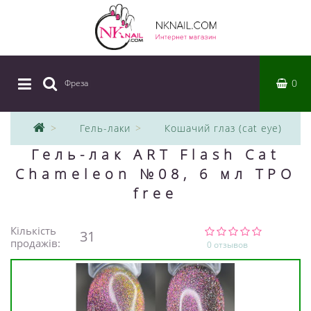
0
Фреза
|
Гель-лаки
Кошачий глаз (cat eye)
Гель-лак ART Flash Cat
Chameleon №08, 6 мл TPO
free
Кількість
31
продажів:
0 отзывов