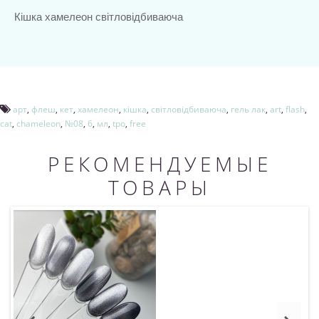
Кішка хамелеон світловідбиваюча
арт
,
флеш
,
кет
,
хамелеон
,
кішка
,
світловідбиваюча
,
гель лак
,
art
,
flash
,
cat
,
chameleon
,
№08
,
6
,
мл
,
tpo
,
free
РЕКОМЕНДУЕМЫЕ
ТОВАРЫ