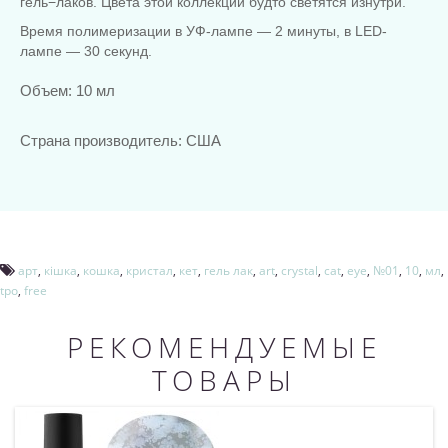
гель−лаков. Цвета этой коллекции будто светятся изнутри.
Время полимеризации в УФ-лампе — 2 минуты, в LED-
лампе — 30 секунд.
Объем: 10 мл
Страна производитель: США
арт
,
кішка
,
кошка
,
кристал
,
кет
,
гель лак
,
art
,
crystal
,
cat
,
eye
,
№01
,
10
,
мл
,
tpo
,
free
РЕКОМЕНДУЕМЫЕ
ТОВАРЫ