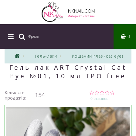
0
Фреза
|
Гель-лаки
Кошачий глаз (cat eye)
Гель-лак ART Crystal Cat
Eye №01, 10 мл TPO free
Кількість
154
продажів:
0 отзывов