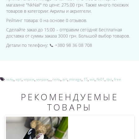
магазине "NkNail" по цене: 275.00 грн. Также много похожих
товаров в категории: Акрилы и акрилгели.
Рейтинг товара: 0 на основе 0 отзывов.
Сделайте заказ до 15:00 – отправим сегодня! Бесплатная
доставка от суммы заказа 3000 грн. Большой выбор товаров.
Детали по телефону: 📞 +380 98 36 08 708
гель
,
арт
,
міраж
,
мираж
,
,
гель
,
art
,
mirage
,
15
,
мл
,
№01
,
tpo
,
free
РЕКОМЕНДУЕМЫЕ
ТОВАРЫ