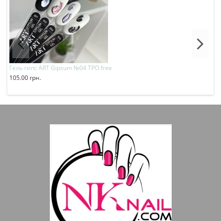
Гель гипс ART Gipsum №04 TPO free
П
105.00 грн.
2
Купить