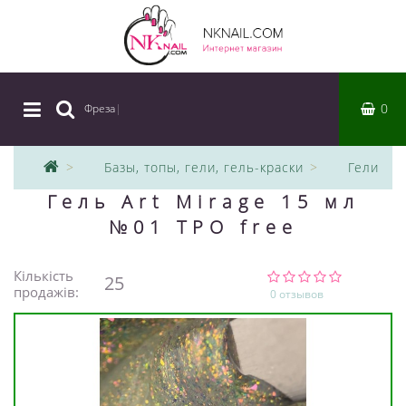
0
Фреза
|
Базы, топы, гели, гель-краски
Гели
Гель Art Mirage 15 мл
№01 TPO free
Кількість
25
продажів:
0 отзывов