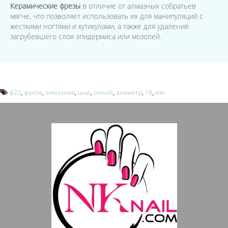
Керамические фрезы
в отличие от алмазных собратьев
мягче, что позволяет использовать их для манипуляций с
жесткими ногтями и кутикулами, а также для удаления
загрубевшего слоя эпидермиса или мозолей.
ф22
,
фреза
,
алмазная
,
шар
,
синий
,
диаметр
,
18
,
мм