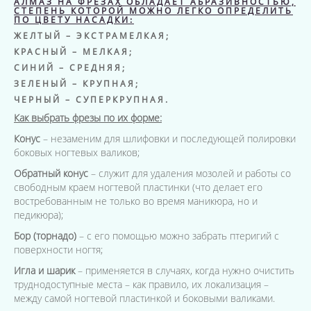
АЛМАЗ НА ФРЕЗАХ ОБЛАДАЕТ АБРАЗИВНОСТЬЮ,
СТЕПЕНЬ КОТОРОЙ МОЖНО ЛЕГКО ОПРЕДЕЛИТЬ
ПО ЦВЕТУ НАСАДКИ:
ЖЕЛТЫЙ – ЭКСТРАМЕЛКАЯ;
КРАСНЫЙ – МЕЛКАЯ;
СИНИЙ – СРЕДНЯЯ;
ЗЕЛЕНЫЙ – КРУПНАЯ;
ЧЕРНЫЙ – СУПЕРКРУПНАЯ.
Как выбрать фрезы по их форме:
Конус
– незаменим для шлифовки и последующей полировки
боковых ногтевых валиков;
Обратный конус
– служит для удаления мозолей и работы со
свободным краем ногтевой пластинки (что делает его
востребованным не только во время маникюра, но и
педикюра);
Бор (торнадо)
– с его помощью можно забрать птеригий с
поверхности ногтя;
Игла и шарик
– применяется в случаях, когда нужно очистить
труднодоступные места – как правило, их локализация –
между самой ногтевой пластинкой и боковыми валиками.