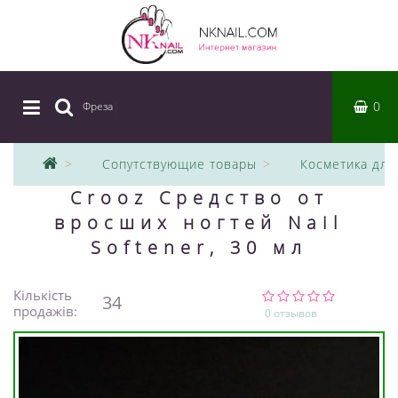
0
Фреза
|
Сопутствующие товары
Косметика для
Crooz Средство от
вросших ногтей Nail
Softener, 30 мл
Кількість
34
продажів:
0 отзывов