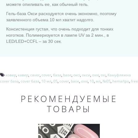
можете опиливать ее, как обычный гель.
Гель-база Окси расходуется очень экономно, поэтому
заявленного объема 10 мл хватит надолго.
Консистенция густая, что очень подходит для тонких
ноготков. Полимеризуется в лампе UV за 2 мин., в
LED/LED+CCFL – за 30 сек.
ковер
,
кавер
,
caver
,
cover
,
база
,
base
,
оксі
,
окси
,
oxxi
,
oxi
,
Камуфляжна
cover база
,
cover база
,
10 мл
,
05
,
cover
,
base
,
oxxi
,
10
,
мл
,
№05
,
hema/tpo
,
free
РЕКОМЕНДУЕМЫЕ
ТОВАРЫ