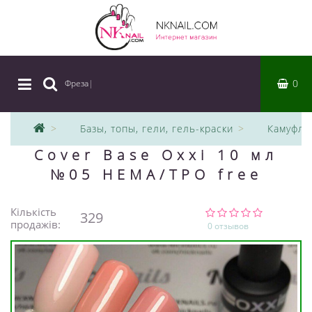
0
Фреза
|
Базы, топы, гели, гель-краски
Камуфля
Cover Base Oxxi 10 мл
№05 HEMA/TPO free
Кількість
329
продажів:
0 отзывов