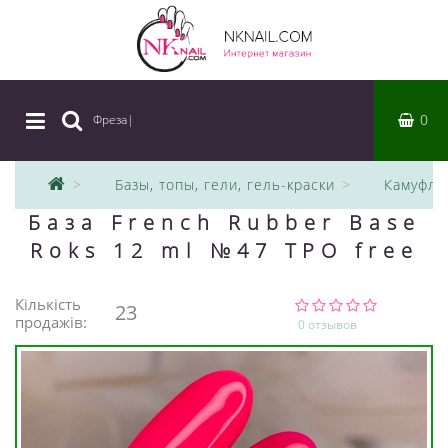
0
Фреза
|
Базы, топы, гели, гель-краски
Камуфля
База French Rubber Base
Roks 12 ml №47 TPO free
Кількість
23
продажів:
0 отзывов