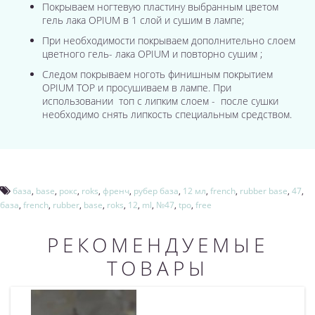
Покрываем ногтевую пластину выбранным цветом
гель лака OPIUM в 1 слой и сушим в лампе;
При необходимости покрываем дополнительно слоем
цветного гель- лака OPIUM и повторно сушим ;
Следом покрываем ноготь финишным покрытием
OPIUM TOP и просушиваем в лампе. При
использовании топ с липким слоем - после сушки
необходимо снять липкость специальным средством.
база
,
base
,
рокс
,
roks
,
френч
,
рубер база
,
12 мл
,
french
,
rubber base
,
47
,
база
,
french
,
rubber
,
base
,
roks
,
12
,
ml
,
№47
,
tpo
,
free
РЕКОМЕНДУЕМЫЕ
ТОВАРЫ