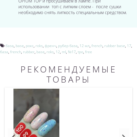
OPIUM TOP и просушиваем в лампе. При
использовании топ с липким слоем - после сушки
необходимо снять липкость специальным средством.
база
,
base
,
рокс
,
roks
,
френч
,
рубер база
,
12 мл
,
french
,
rubber base
,
17
,
база
,
french
,
rubber
,
base
,
roks
,
12
,
ml
,
№17
,
tpo
,
free
РЕКОМЕНДУЕМЫЕ
ТОВАРЫ