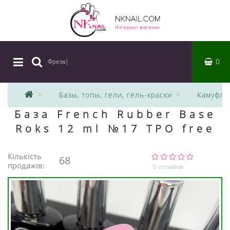
0
Фреза
|
Базы, топы, гели, гель-краски
Камуфля
База French Rubber Base
Roks 12 ml №17 TPO free
Кількість
68
продажів:
0 отзывов