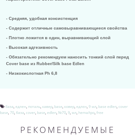
- Средняя, ​​удобная консистенция
- Содержит отличные самовыравнивающиеся свойства
- Плотно ложится в один, выравнивающий слой
- Высокая адгезивность
- Обязательно рекомендуем наносить тонкий слой перед
Cover base из Rubber/Silk base Edlen
- Низкокислотная Ph 6,8
база
,
едлен
,
поталь
,
кавер
,
base
,
ковер
,
едлєн
,
9 мл
,
base edlen
,
cover
base
,
70
,
база
,
cover
,
base
,
edlen
,
№70
,
9
,
мл
,
hema/tpo
,
free
РЕКОМЕНДУЕМЫЕ