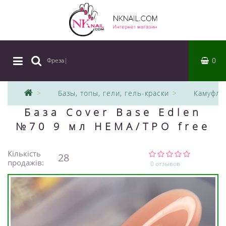
0
Фреза
|
Базы, топы, гели, гель-краски
Камуфля
База Cover Base Edlen
№70 9 мл HEMA/TPO free
Кількість
28
продажів:
0 отзывов