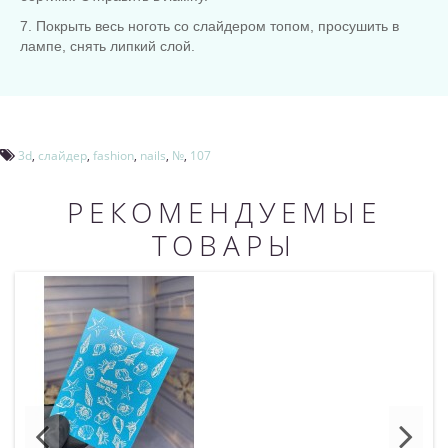
7. Покрыть весь ноготь со слайдером топом, просушить в
лампе, снять липкий слой.
3d
,
слайдер
,
fashion
,
nails
,
№
,
107
РЕКОМЕНДУЕМЫЕ
ТОВАРЫ