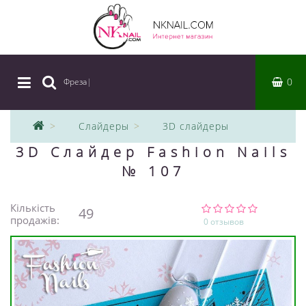
0
Фреза
|
Слайдеры
3D слайдеры
3D Слайдер Fashion Nails
№ 107
Кількість
49
продажів:
0 отзывов