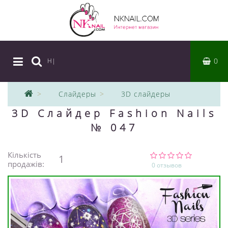
0
Ножн
|
Слайдеры
3D слайдеры
3D Слайдер Fashion Nails
№ 047
Кількість
1
продажів:
0 отзывов