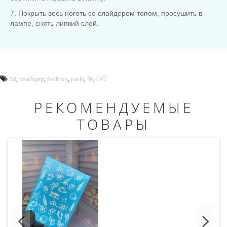
7. Покрыть весь ноготь со слайдером топом, просушить в
лампе, снять липкий слой.
3d
,
слайдер
,
fashion
,
nails
,
№
,
047
РЕКОМЕНДУЕМЫЕ
ТОВАРЫ