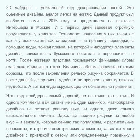
3D-cлайдеры – уникальный вид декорирования ногтей. Это
объемные дизайны, аналог лепки на ногтях. Данный продукт был
изобретен нами в 2015 году и представлен на выставке
Интершарм в Москве. И с первых дней завоевал огромную
популярность у клиентов. Технология нанесения у них такая же
как и у всех остальных слайдеров – по принципу переводки, с
помощью воды, тонкая пленка, на которой и находятся элементы
дизайна, снимается с бумажного носителя и переносится на
ногти. После ногтевая пластина покрывается финишным слоем
гель лака и маникюр готов. Величина объема рассчитана таким
образом, что после закрепления рельеф рисунка сохраняется. В
носке данный декор очень удобен и не приносит клиенту никаких
неудобств. А вот взгляды окружающих он обязательно привлечет.
Этот вид слайдеров самый дорогой, но он точно того стоит. И
одного комплекта вам хватит не на один маникюр. Разнообразие
дизайнов не оставит равнодушным ни одного, даже самого
взыскательного клиента. Здесь вы найдете рисунки на любой
вкус – и вензеля, которые сейчас так популярны, и растительные
орнаменты, и строгие геометрические элементы, а так же много
дизайнов с привязкой к сезону или определенному празднику и