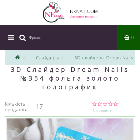
0
Фреза
|
Слайдеры
3D слайдеры Dream Nails
3D Слайдер Dream Nails
№354 фольга золото
голографик
Кількість
17
продажів:
0 отзывов