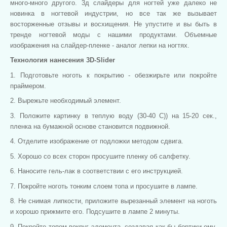
много-много другого. 3д слайдеры для ногтей уже далеко не
новинка в ногтевой индустрии, но все так же вызывает
восторженные отзывы и восхищения. Не упустите и вы быть в
тренде ногтевой моды с нашими продуктами. Объемные
изображения на слайдер-пленке - аналог лепки на ногтях.
Технология нанесения 3D-Slider
1. Подготовьте ноготь к покрытию - обезжирьте или покройте
праймером.
2. Вырежьте необходимый элемент.
3. Положите картинку в теплую воду (30-40 С)) на 15-20 сек.,
пленка на бумажной основе становится подвижной.
4. Отделите изображение от подложки методом сдвига.
5. Хорошо со всех сторон просушите пленку об салфетку.
6. Наносите гель-лак в соответствии с его инструкцией.
7. Покройте ноготь тонким слоем топа и просушите в лампе.
8. Не снимая липкости, приложите вырезанный элемент на ноготь
и хорошо прижмите его. Подсушите в лампе 2 минуты.
9. Покройте топом вокруг элемента, создавая как бы бортики ему.