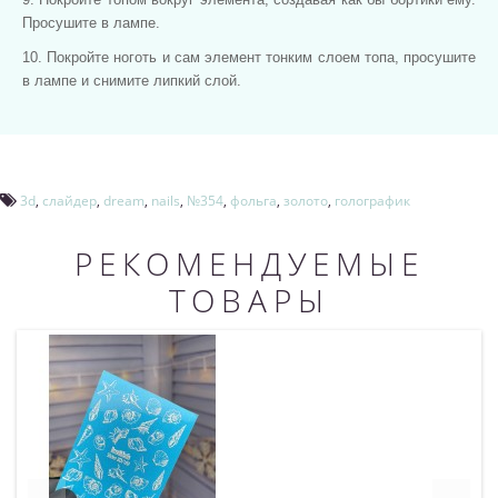
Просушите в лампе.
10. Покройте ноготь и сам элемент тонким слоем топа, просушите
в лампе и снимите липкий слой.
3d
,
слайдер
,
dream
,
nails
,
№354
,
фольга
,
золото
,
голографик
РЕКОМЕНДУЕМЫЕ
ТОВАРЫ