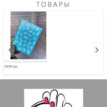
ТОВАРЫ
3D Слайдер Dream Nails №169
3
50.00 грн.
4
Купить