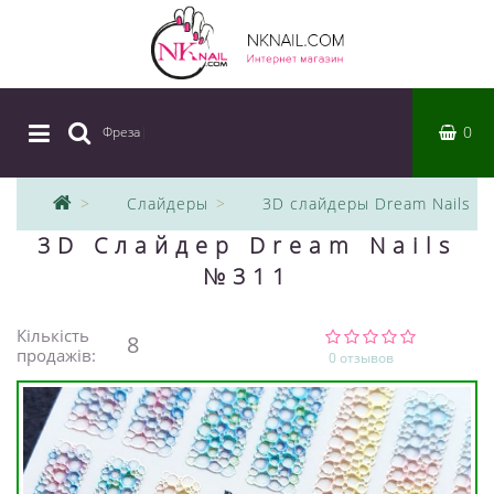
0
Фреза
|
Слайдеры
3D слайдеры Dream Nails
3D Слайдер Dream Nails
№311
Кількість
8
продажів:
0 отзывов