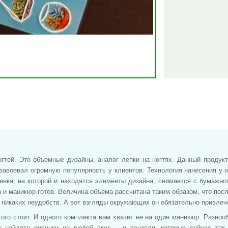
гтей. Это объемные дизайны, аналог лепки на ногтях. Данный продукт
авоевал огромную популярность у клиентов. Технология нанесения у н
нка, на которой и находятся элементы дизайна, снимается с бумажног
и маникюр готов. Величина объема рассчитана таким образом, что посл
 никаких неудобств. А вот взгляды окружающих он обязательно привлеч
того стоит. И одного комплекта вам хватит не на один маникюр. Разноо
ы найдете рисунки на любой вкус – и вензеля, которые сейчас так 