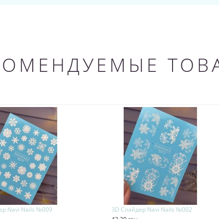
КОМЕНДУЕМЫЕ ТОВ
р Navi Nails №009
3D Слайдер Navi Nails №002