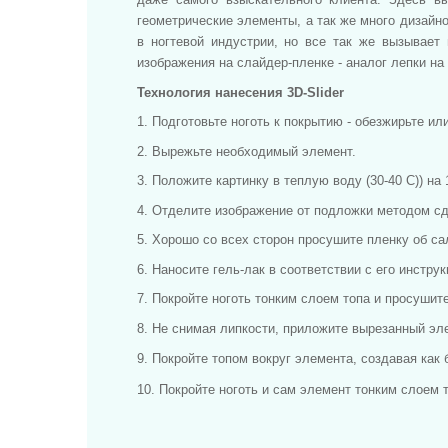
геометрические элементы, а так же много дизайно
в ногтевой индустрии, но все так же вызывае
изображения на слайдер-пленке - аналог лепки на 
Технология нанесения 3D-Slider
1. Подготовьте ноготь к покрытию - обезжирьте ил
2. Вырежьте необходимый элемент.
3. Положите картинку в теплую воду (30-40 С)) на
4. Отделите изображение от подложки методом сд
5. Хорошо со всех сторон просушите пленку об са
6. Наносите гель-лак в соответствии с его инструк
7. Покройте ноготь тонким слоем топа и просушит
8. Не снимая липкости, приложите вырезанный эл
9. Покройте топом вокруг элемента, создавая как
10. Покройте ноготь и сам элемент тонким слоем 