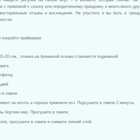
в с привязкой к сезону или определенному празднику и много-много дру
т восторженные отзывы и восхищения. Не упустите и вы быть в трен
ногтях.
и покройте праймером.
 15-20 сек., пленка на бумажной основе становится подвижной.
вига.
лфетку.
цией.
е в лампе.
емент на ноготь и хорошо прижмите его. Подсушите в лампе 2 минуты.
 бы бортики ему. Просушите в лампе.
топа, просушите в лампе и снимите липкий слой.