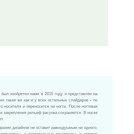
 был изобретен нами в 2015 году и представлен на
их такая же как и у всех остальных слайдеров – по
о носителя и переносится на ногти. После ногтевая
е закрепления рельеф рисунка сохраняется. В носке
ет.
бразие дизайнов не оставит равнодушным ни одного,
популярны, и растительные орнаменты, и строгие