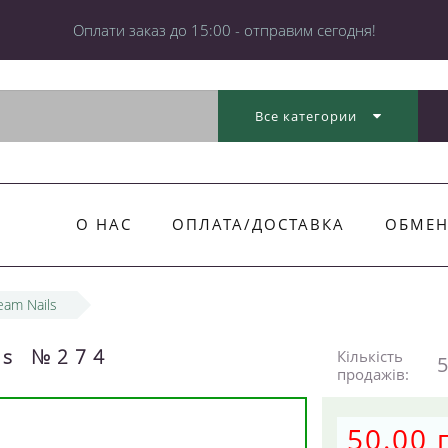
Оплати заказ до 15:00 - отправим сегодня!
Все категории
О НАС
ОПЛАТА/ДОСТАВКА
ОБМЕН
am Nails
ls №274
Кількість
5
продажів:
50.00 