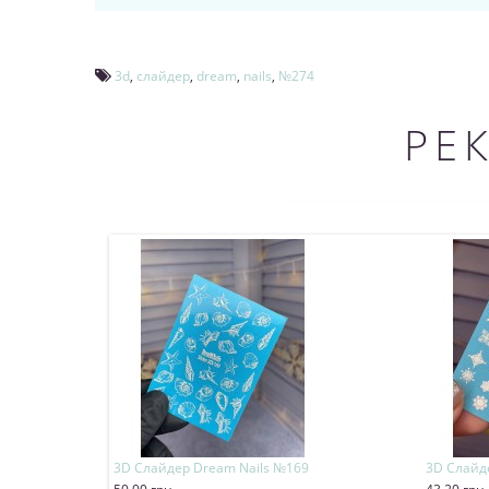
3d
,
слайдер
,
dream
,
nails
,
№274
РЕ
3D Слайдер Dream Nails №169
3D Слайде