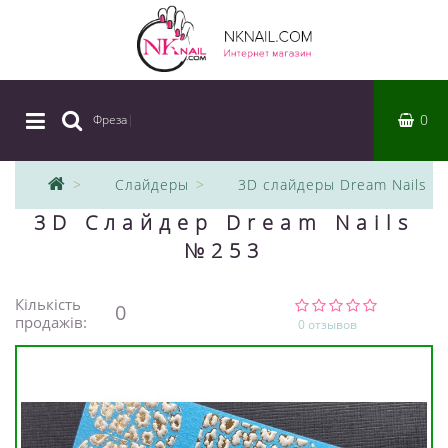
0
Фреза
|
Слайдеры
3D слайдеры Dream Nails
3D Слайдер Dream Nails
№253
Кількість
0
продажів:
0 отзывов