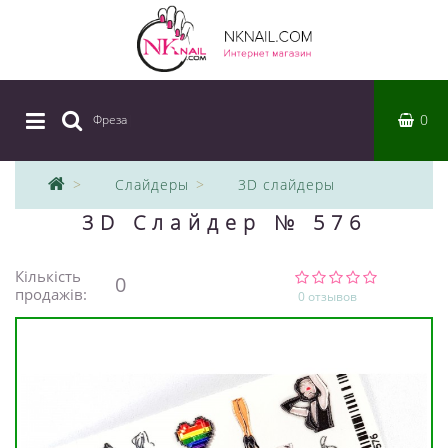
0
Фреза
|
Слайдеры
3D слайдеры
3D Слайдер № 576
Кількість
0
продажів:
0 отзывов