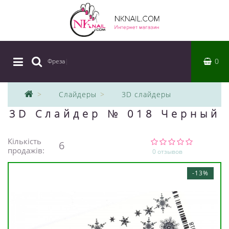
0
Фреза
|
Слайдеры
3D слайдеры
3D Слайдер № 018 Черный
Кількість
6
продажів:
0 отзывов
-13%