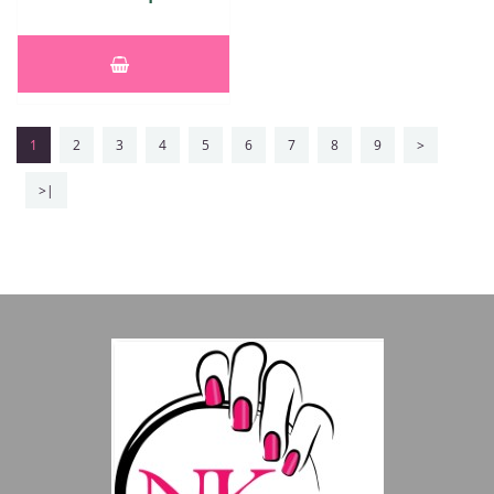
1
2
3
4
5
6
7
8
9
>
>|