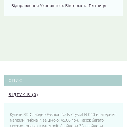
Відправлення Укрпоштою: Вівторок та П’ятниця
ОПИС
ВІДГУКІВ (0)
Купити 3D Слайдер Fashion Nails Crystal №040 в інтернет-
магазині "NkNail", за ціною: 45.00 грн. Також багато
схожих товарів в категорії: Слайдери 3D слайдери.