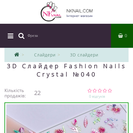
0
Фреза
|
Слайдери
3D слайдери
3D Слайдер Fashion Nails
Crystal №040
Кількість
22
продажів:
0 відгуків