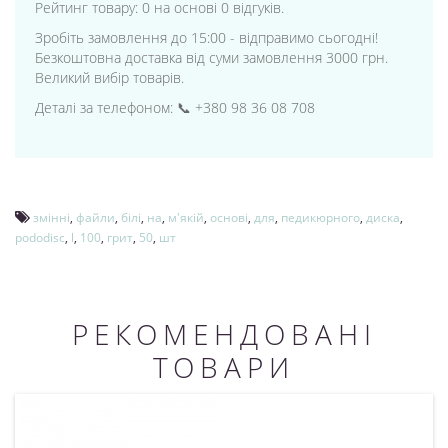
Рейтинг товару: 0 на основі 0 відгуків.
Зробіть замовлення до 15:00 - відправимо сьогодні!
Безкоштовна доставка від суми замовлення 3000 грн.
Великий вибір товарів.
Деталі за телефоном: 📞 +380 98 36 08 708
змінні
,
файли
,
білі
,
на
,
м'якій
,
основі
,
для
,
педикюрного
,
диска
,
pododisc
,
l
,
100
,
грит
,
50
,
шт
РЕКОМЕНДОВАНІ
ТОВАРИ