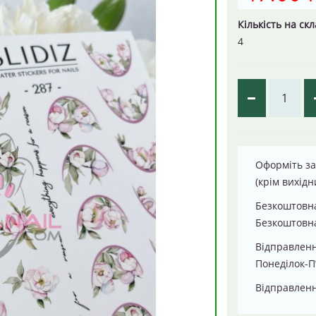
Кількість на скл
4
Оформіть за
(крім вихідн
Безкоштовна
Безкоштовна
Відправлен
Понеділок-П
Відправленн