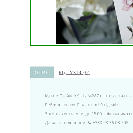
ОПИС
ВІДГУКІВ (0)
Купити Слайдер Slidiz №287 в інтернет-магази
Рейтинг товару: 0 на основі 0 відгуків.
Зробіть замовлення до 15:00 - відправимо с
Деталі за телефоном: 📞 +380 98 36 08 708