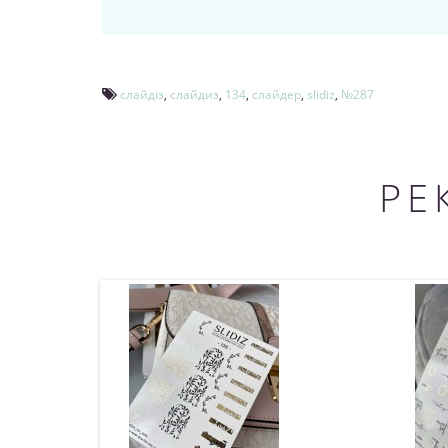
слайдіз
,
слайдиз
,
134
,
слайдер
,
slidiz
,
№287
РЕ