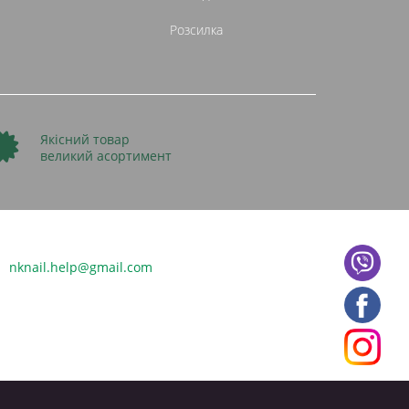
Розсилка
Якісний товар
великий асортимент
nknail.help@gmail.com