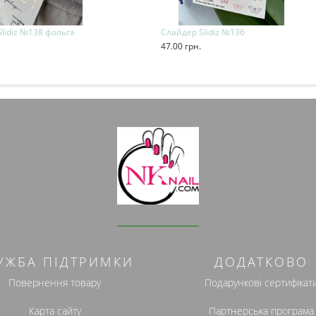
lidiz №138 фольга
Слайдер Slidiz №136
47.00 грн.
и
Купити
УЖБА ПІДТРИМКИ
ДОДАТКОВО
Повернення товару
Подарункові сертифікат
Карта сайту
Партнерська програма