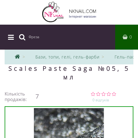
0
Фреза
|
Бази, топи, гелі, гель-фарби
Гель-паст
Scales Paste Saga №05, 5
мл
Кількість
7
продажів:
0 відгуків