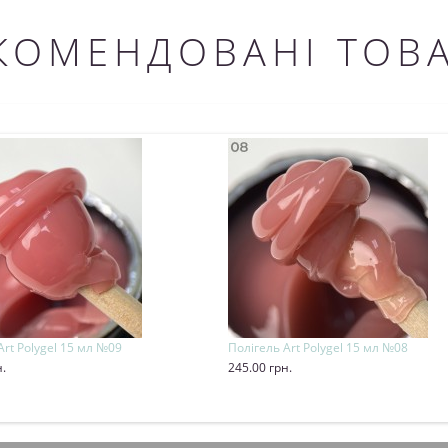
КОМЕНДОВАНІ ТОВ
Art Polygel 15 мл №09
Полігель Art Polygel 15 мл №08
н.
245.00 грн.
и
Купити