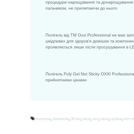
процедури нарощування та донарощування ні
пальчиком, не прилипаючи до нього.
Полігель від ТМ Oxxi Professional не має зап
шкідливих для здоров'я домішок та компонент
проявляється лише після просушування в LE
Полігель Poly Gel Not Sticky OXXI Professio
прийнятними цінами.
полігель
,
полигель
,
30 мл
,
окси
,
оксі
,
окссі
,
жуйка
,
нот ст