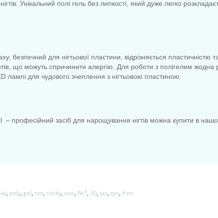
гтів. Унікальний полі гель без липкості, який дуже легко розклад
аху, безпечний для нігтьової пластини, відрізняється пластичністю та
ів, що можуть спричинити алергію. Для роботи з полігелем жодна рід
D лампі для чудового зчеплення з нігтьовою пластиною
nal – професійний засіб для нарощування нігтів можна купити в нашо
ікі
,
poly
,
gel
,
not
,
sticky
,
oxxi
,
№7
,
30
,
мл
,
tpo
,
free