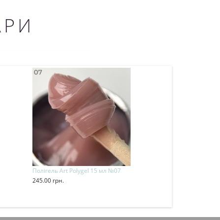
АРИ
Полігель Art Polygel 15 мл №07
Полігель Art Pol
245.00 грн.
245.00 грн.
Купити
Купити