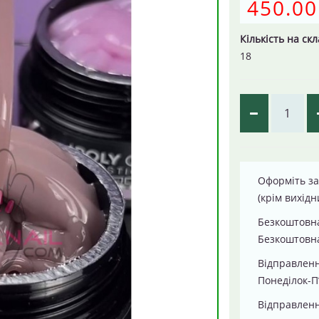
450.00
Кількість на скл
18
Оформіть за
(крім вихідн
Безкоштовна
Безкоштовна
Відправлен
Понеділок-П
Відправленн