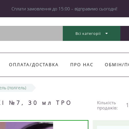
Cплати замовлення до 15:00 – відправимо сьогодні!
Всі категорії
ОПЛАТА/ДОСТАВКА
ПРО НАС
ОБМІН/П
ель (полігель)
XXI №7, 30 мл TPO
Кількість
1
продажів: