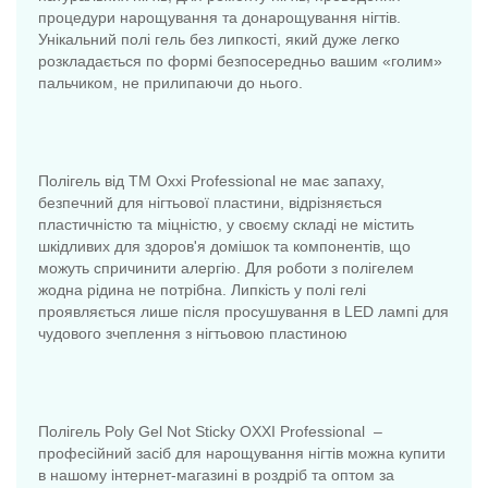
процедури нарощування та донарощування нігтів.
Унікальний полі гель без липкості, який дуже легко
розкладається по формі безпосередньо вашим «голим»
пальчиком, не прилипаючи до нього.
Полігель від ТМ Oxxi Professional не має запаху,
безпечний для нігтьової пластини, відрізняється
пластичністю та міцністю, у своєму складі не містить
шкідливих для здоров'я домішок та компонентів, що
можуть спричинити алергію. Для роботи з полігелем
жодна рідина не потрібна. Липкість у полі гелі
проявляється лише після просушування в LED лампі для
чудового зчеплення з нігтьовою пластиною
Полігель Poly Gel Not Sticky OXXI Professional –
професійний засіб для нарощування нігтів можна купити
в нашому інтернет-магазині в роздріб та оптом за