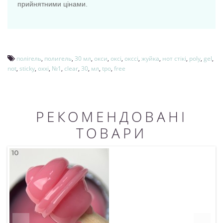
прийнятними цінами.
полігель
,
полигель
,
30 мл
,
окси
,
оксі
,
окссі
,
жуйка
,
нот стікі
,
poly
,
gel
,
not
,
sticky
,
oxxi
,
№1
,
clear
,
30
,
мл
,
tpo
,
free
РЕКОМЕНДОВАНІ
ТОВАРИ