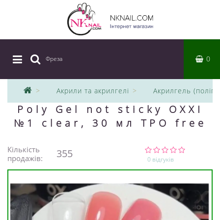
0
Фреза
|
Акрили та акрилгелі
Акрилгель (поліге
Poly Gel not sticky OXXI
№1 clear, 30 мл TPO free
Кількість
355
продажів:
0 відгуків