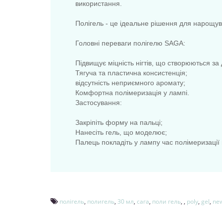
використання.
Полігель - це ідеальне рішення для нарощува
Головні переваги полігелю SAGA:
Підвищує міцність нігтів, що створюються за
Тягуча та пластична консистенція;
відсутність неприємного аромату;
Комфортна полімеризація у лампі.
Застосування:
Закріпіть форму на пальці;
Нанесіть гель, що моделює;
Палець покладіть у лампу час полімеризації в
полігель
,
полигель
,
30 мл
,
сага
,
поли гель
,
,
poly
,
gel
,
ne