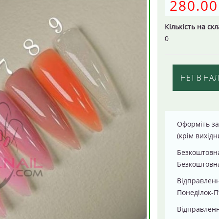
280.00
Кількість на скл
0
НЕТ В НА
Оформіть за
(крім вихідн
Безкоштовна
Безкоштовна
Відправлен
Понеділок-П
Відправленн