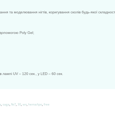
ння та моделювання нігтів, коригування сколів будь-якої складності
 допомогою Poly Gel;
 лампі UV – 120 сек., у LED – 60 сек.
w
,
saga
,
№7
,
30
,
мл
,
hema/tpo
,
free