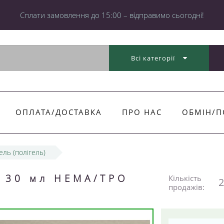
Cплати замовлення до 15:00 – відправимо сьогодні!
Всі категорії
ОПЛАТА/ДОСТАВКА
ПРО НАС
ОБМІН/П
ель (полігель)
, 30 мл HEMA/TPO
Кількість
2
продажів: