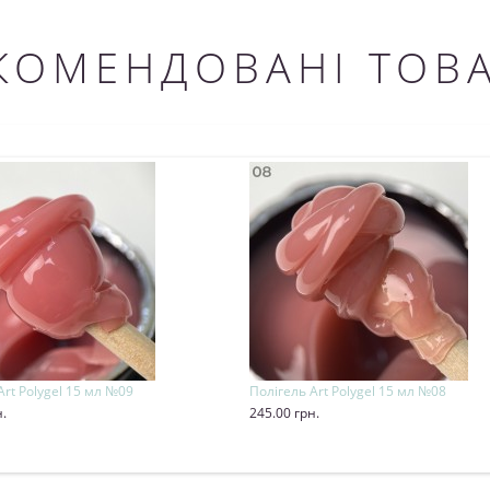
КОМЕНДОВАНІ ТОВ
Art Polygel 15 мл №09
Полігель Art Polygel 15 мл №08
н.
245.00 грн.
и
Купити