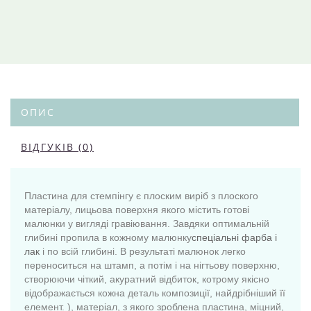
ОПИС
ВІДГУКІВ (0)
Пластина для стемпінгу є плоским виріб з плоского
матеріалу, лицьова поверхня якого містить готові
малюнки у вигляді гравіювання. Завдяки оптимальній
глибині пропила в кожному малюнку
спеціальні фарба і
лак
і по всій глибині. В результаті малюнок легко
переноситься на штамп, а потім і на нігтьову поверхню,
створюючи чіткий, акуратний відбиток, котрому якісно
відображається кожна деталь композиції, найдрібніший її
елемент. ), матеріал, з якого зроблена пластина, міцний,