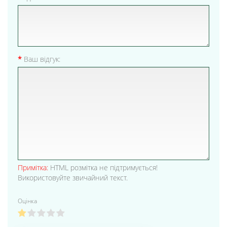
Ваш відгук:
Примітка:
HTML розмітка не підтримується!
Використовуйте звичайний текст.
Оцінка