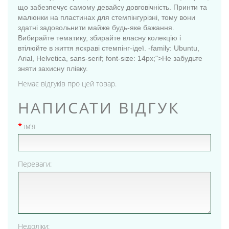
що забезпечує самому девайсу довговічність. Принти та
малюнки на пластинах для стемпінгурізні, тому вони
здатні задовольнити майже будь-яке бажання.
Вибирайте тематику, збирайте власну колекцію і
втілюйте в життя яскраві стемпінг-ідеї. -family: Ubuntu,
Arial, Helvetica, sans-serif; font-size: 14px;">Не забудьте
зняти захисну плівку.
Немає відгуків про цей товар.
НАПИСАТИ ВІДГУК
ім'я
Переваги:
Недоліки: