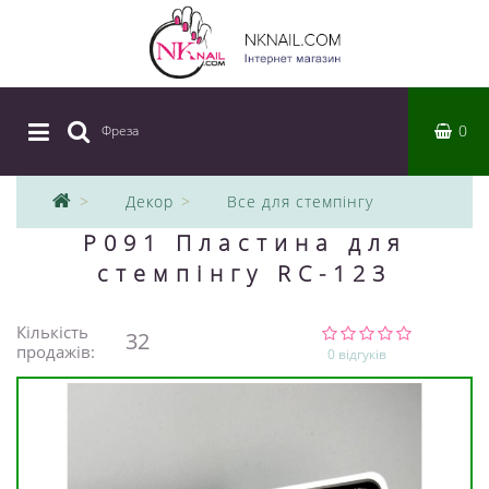
0
Фреза
|
Декор
Все для стемпінгу
P091 Пластина для
стемпінгу RC-123
Кількість
32
продажів:
0 відгуків