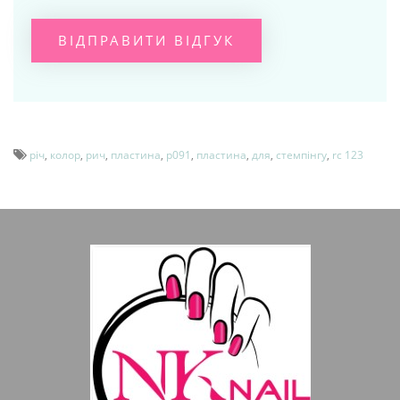
ВІДПРАВИТИ ВІДГУК
річ
,
колор
,
рич
,
пластина
,
p091
,
пластина
,
для
,
стемпінгу
,
rc 123