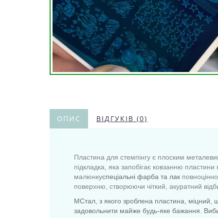
ОПИС
ВІДГУКІВ (0)
Пластина для стемпінгу є плоским металевим
підкладка, яка запобігає ковзанню пластини
малюнку
спеціальні фарба та лак
повноцінно 
поверхню, створюючи чіткий, акуратний відби
МСтал, з якого зроблена пластина, міцний, щ
задовольнити майже будь-яке бажання. Вибирай