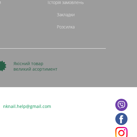
и
Історія замовлень
Закладки
Розсилка
Якісний товар
великий асортимент
nknail.help@gmail.com