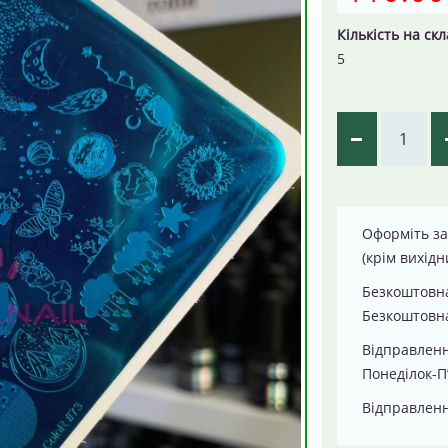
Кількість на скл
5
Оформіть за
(крім вихідн
Безкоштовна
Безкоштовна
Відправлен
Понеділок-П
Відправленн