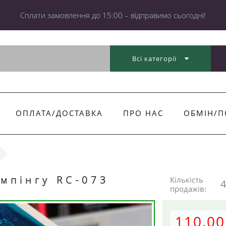
Cплати замовлення до 15:00 – відправимо сьогодні!
Всі категорії
ОПЛАТА/ДОСТАВКА
ПРО НАС
ОБМІН/П
емпінгу RC-073
Кількість
4
продажів:
110.00