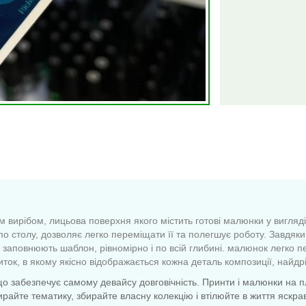
 вирібом, лицьова поверхня якого містить готові малюнки у вигляді
 по столу, дозволяє легко переміщати її та полегшує роботу. Завдяк
заповнюють шаблон, рівномірно і по всій глибині. малюнок легко пе
ток, в якому якісно відображається кожна деталь композиції, найдрі
о забезпечує самому девайсу довговічність. Принти і малюнки на пл
те тематику, збирайте власну колекцію і втілюйте в життя яскраві сте