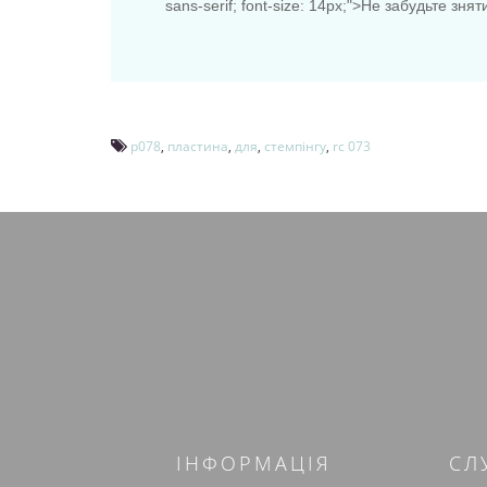
sans-serif; font-size: 14px;">Не забудьте знят
p078
,
пластина
,
для
,
стемпінгу
,
rc 073
ІНФОРМАЦІЯ
СЛ