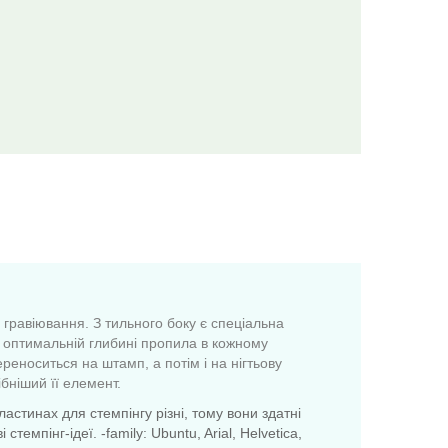
 гравіювання. З тильного боку є спеціальна
и оптимальній глибині пропила в кожному
реноситься на штамп, а потім і на нігтьову
бніший її елемент.
астинах для стемпінгу різні, тому вони здатні
мпінг-ідеї. -family: Ubuntu, Arial, Helvetica,