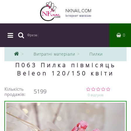
0
Фреза
|
Витратні матеріали
Пилки
П063 Пилка півмісяць
Beleon 120/150 квіти
Кількість
5199
продажів:
0 відгуків