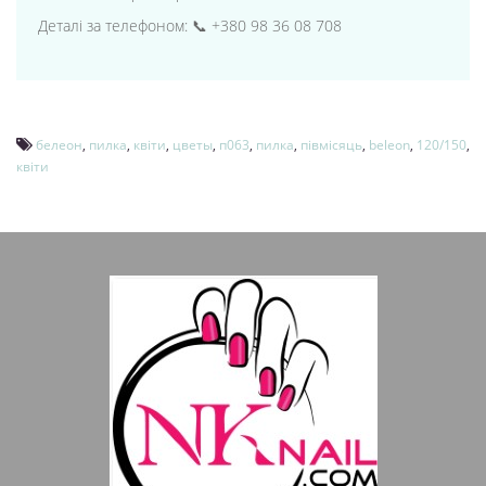
Деталі за телефоном: 📞 +380 98 36 08 708
белеон
,
пилка
,
квіти
,
цветы
,
п063
,
пилка
,
півмісяць
,
beleon
,
120/150
,
квіти