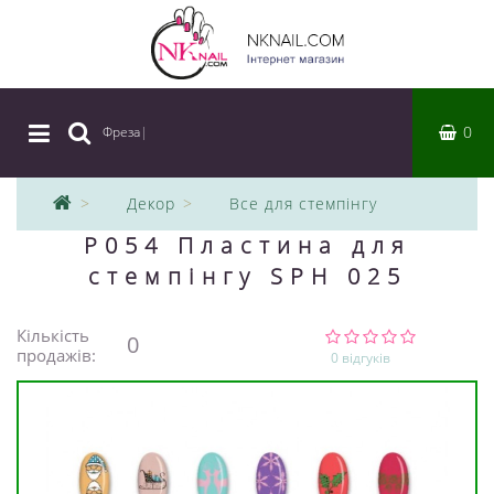
0
Фреза
|
Декор
Все для стемпінгу
P054 Пластина для
стемпінгу SPH 025
Кількість
0
продажів:
0 відгуків