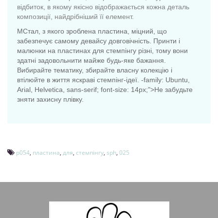
відбиток, в якому якісно відображається кожна деталь
композиції, найдрібніший її елемент.
МСтал, з якого зроблена пластина, міцний, що
забезпечує самому девайсу довговічність. Принти і
малюнки на пластинах для стемпінгу різні, тому вони
здатні задовольнити майже будь-яке бажання.
Вибирайте тематику, збирайте власну колекцію і
втілюйте в життя яскраві стемпінг-ідеї. -family: Ubuntu,
Arial, Helvetica, sans-serif; font-size: 14px;">Не забудьте
зняти захисну плівку.
p054
,
пластина
,
для
,
стемпінгу
,
sph
,
025