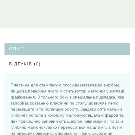
ОПИС
ВІДГУКІВ (0)
Пластина для стемпінгу є плоским металевим вирібом,
лицьова поверхня якого містить готові малюнки у вигляді
гравіювання. З тильного боку є спеціальна підкладка, яка
запобігає ковзанню пластини по столу, дозволяє легко
переміщати її та полегшує роботу. Завдяки оптимальній
глибині пропила в кожному малюнку
спеціальні фарба та
лак
повноцінно заповнюють шаблон, рівномірно і по всій
глибині. малюнок легко переноситься на штамп, а потім і
на нігтьову поверхню, створюючи чіткий, акуратний